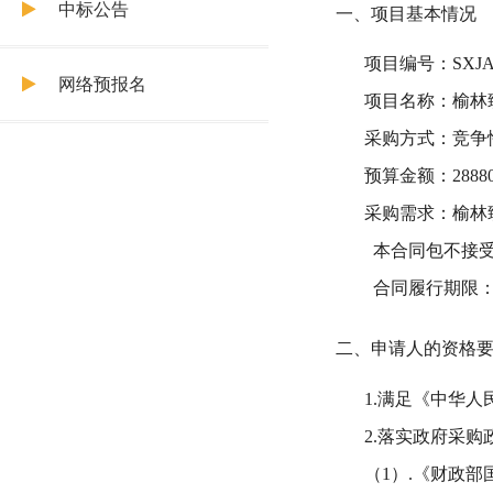
中标公告
一、项目基本情况
项目编号：
SXJ
网络预报名
项目名称：
榆林
采购方式：竞争
预算金额：
2888
采购需求：
榆林
本合同包不接
合同履行期限
二、申请人的资格
1.满足《中华
2.落实政府采
（
1
）
.
《财政部