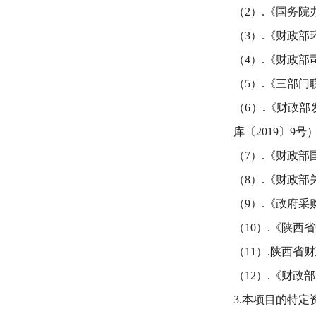
（
2
）
.
《国务院
（
3
）
.
《财政部
（
4
）
.《财政部
（
5）.
《三部门
（
6
）
.
《财政部
库〔
2019〕9号
（
7
）
.《财政部
（
8）.《
财政部
（
9）
.《政府采
（
10）
.《陕西
（
11
）
.陕西省
（
12
）
.《财政
3.本项目的特定