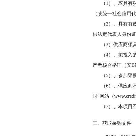
（
1）、应具有
（或统一社会信用
（
2）、具有有
供法定代表人身份
（
3）
供应商须
（
4
）、拟投入
产考核合格证（安
B
（
5
）、参加采
（
6
）、
供应商
国”网站（www.credit
（
7
）、本项目
三、获取采购文件