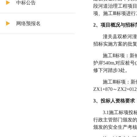
中标公告
段河道治理工程项
项
、
施工
Ⅲ标项
进行
网络预报名
2、项目概况与招标
潼关县双桥河
招标实施方案的批
施工
Ⅱ标项：
新
护岸
540m,对应桩号(
修下河踏步
3处
。
施工
Ⅲ标项：
新
ZX1+
870～
ZX
2+01
3、投标人资格要求
3
.
1
施工标项投
行政主管部门颁发
颁发的安全生产考