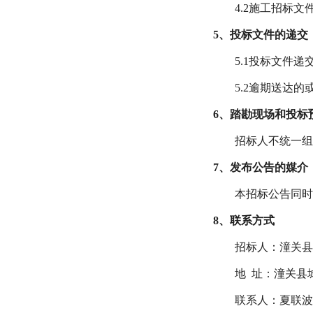
4
.
2
施工
招标文
5、投标文件的递交
5
.
1投标文件递交
5
.
2逾期送达的
6、踏勘现场和投标
招标人不统一
7、发布公告的媒介
本招标公告同
8
、
联系方式
招标人：潼关
地
址：潼关县
联系人：夏联