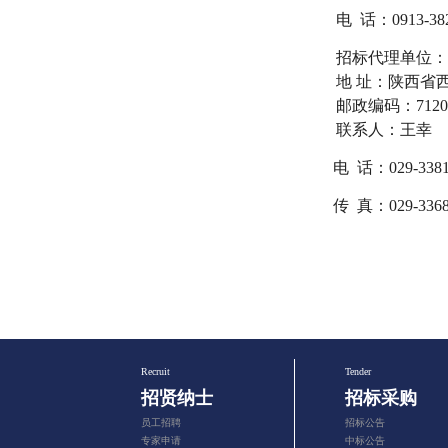
电
话：
0913-38
招标
代理单位
地
址：
陕西省
邮政编码：
71
2
联系人：
王幸
电
话：
029-33
8
传
真：
029-336
Recruit
Tender
招贤纳士
招标采购
员工招聘
招标公告
专家申请
中标公告