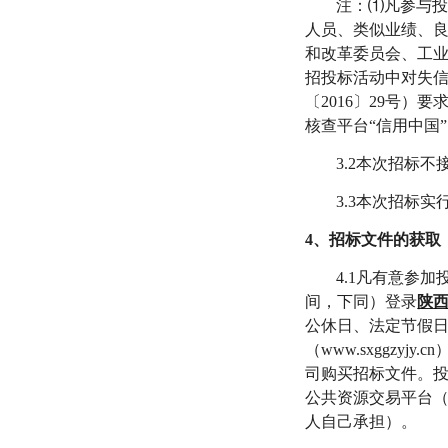
注：
⑴
凡参与
人员、类似业绩、
和改革委员会、工
招投标活动中对失
〔
2016
〕
29
号）要
核查平台
“信用中国
3
.
2本次招标不
3
.
3本次招标实
4、招标文件的获取
4
.
1凡有意参加
间，下同）登录
陕
公休日、法定节假
（
www.sxggz
司购买招标文件。
公共资源交易平台
人自己承担）。