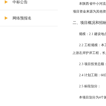
中标公告
本
陕西省中小河流
项目资金来源为其他
网络预报名
二、项目概况和招
规模：
2.1 建设地
2.2 工程规模：
本
上游左岸护岸工程，长度2
2.3 项目投资总额
2.4 计划工期：
6
0
2.5 标段划分：
本项目
划分为
4
个