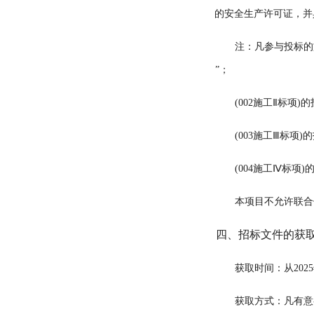
的安全生产许可证
，
并
注：凡参与投标的
”
；
(00
2
施工
Ⅱ
标项
)
(00
3
施工
Ⅲ
标项
)
(00
4
施工
Ⅳ
标项
)
本项目不允许联合
四、招标文件的获
获取时间
：从
2025
获取方式：凡有意