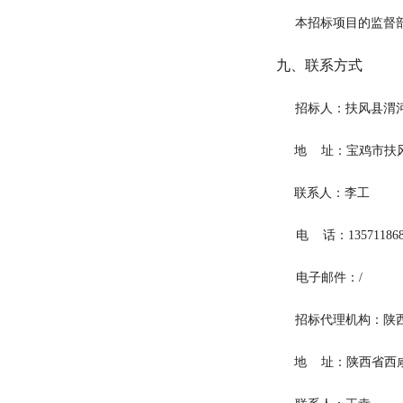
本招标项目的监督
九、联系方式
招
标
人：
扶风县渭
地
址：
宝鸡市扶
联
系
人：
李工
电
话：
13571186
电子邮件：
/
招标代理机构：陕
地
址：
陕西省西