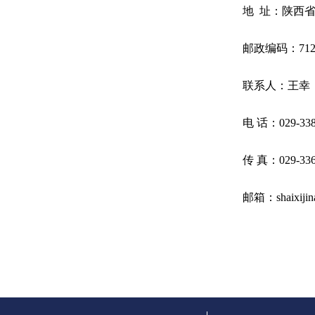
地
址：陕西
邮政编码：
71
联系人：王幸
电
话：
029-33
传
真：
029-33
邮箱：
shaixij