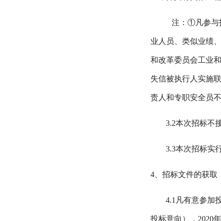
注：
①
凡参与
业人员、类似业绩
和改革委员会
工业
失信被执行人实施
责人和专职安全员不
3.2
本次招标不
3.3
本次招标实
4
、招标文件的获取
4.1
凡有意参加
投标意向），
2020