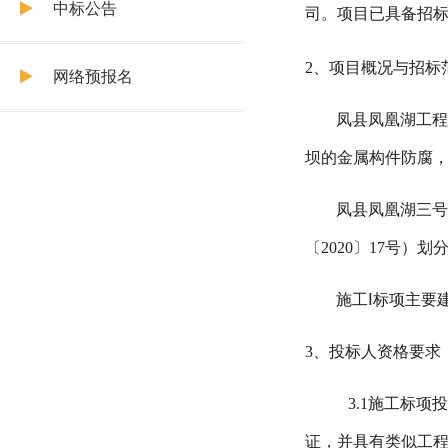
中标公告
司。项目已具备招
2
、项目概况与招标
网络预报名
凤县凤凰湖工
坝的金属构件防腐
凤县凤凰湖三
〔
2020
〕
17
号）划
施工Ⅰ标项主要
3
、投标人资格要求
3.1
施工标项
证，并具有类似工