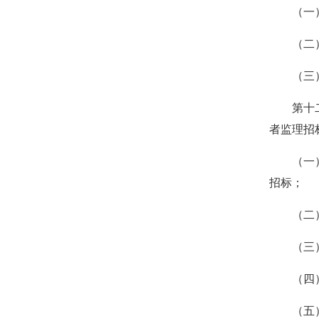
（一）工
（二）涉
（三）采
第十二条
者监理招
（一）涉
招标；
（二）主
（三）已
（四）
（五）在